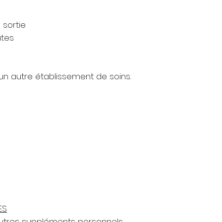
 sortie
eutes
)
s un autre établissement de soins.
ES
utres suppléments personnels