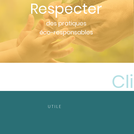
Respecter
des pratiques
éco-responsables
Cl
UTILE
Préparez votre séjour
Venir à la clinique